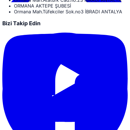
Ormana Mah.Atatürk Cad.no.23 İBRADI ANTALYA
ORMANA AKTEPE ŞUBESİ
Ormana Mah.Tüfekciler Sok.no3 İBRADI ANTALYA
Bizi Takip Edin