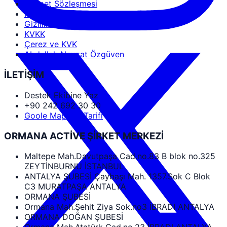
Hizmet Sözleşmesi
Kullanıcı Sözleşmesi
Gizlilik Sözleşmesi
KVKK
Çerez ve KVK
Abdullah Nevzat Özgüven
İLETİŞİM
Destek Ekibine Yaz
+90 242 692 30 30
Goole Map Yol Tarifi
ORMANA ACTİVE ŞİRKET MERKEZİ
Maltepe Mah.Davutpaşa Cad.no.83 B blok no.325
ZEYTİNBURNU İSTANBUL
ANTALYA ŞUBESİ Çaybaşı Mah. 1357.Sok C Blok
C3 MURATPAŞA ANTALYA
ORMANA ŞUBESİ
Ormana Mah.Şehit Ziya Sok.no3 İBRADI ANTALYA
ORMANA DOĞAN ŞUBESİ