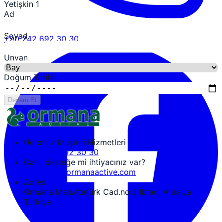
Yetişkin 1
Ad
Soyad
+90 242 692 30 30
Unvan
Doğum Tarihi
Devam Et
Ücretsiz Müşteri Hizmetleri
+90 242 692 30 30
Canlı desteğe mi ihtiyacınız var?
tozguven@ormanaactive.com
Adres
Ormana Mah.Atatürk Cad.no:3 İbradı Antalya
Türkiye