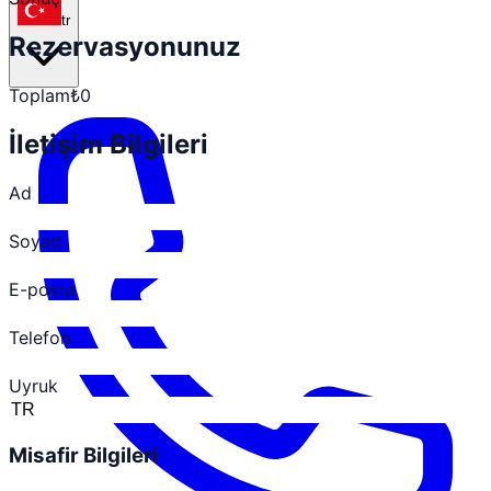
tr
Rezervasyonunuz
Toplam
₺0
İletişim Bilgileri
Ad
Soyad
E-posta
Telefon
Uyruk
Misafir Bilgileri