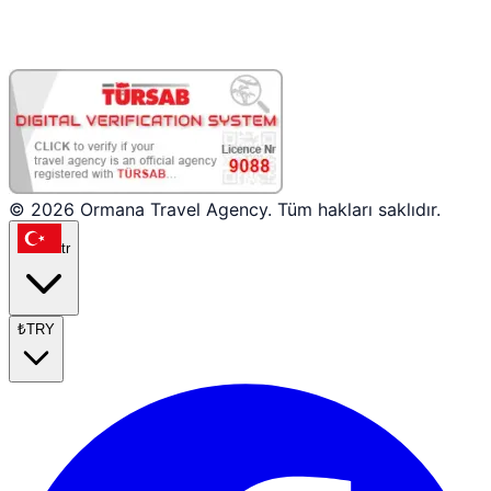
© 2026 Ormana Travel Agency. Tüm hakları saklıdır.
tr
₺
TRY