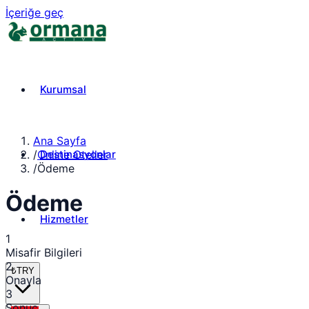
İçeriğe geç
Kurumsal
Ana Sayfa
Destinasyonlar
/
Online Oteller
/
Ödeme
Ödeme
Hizmetler
1
Misafir Bilgileri
2
₺
TRY
Onayla
3
Sonuç