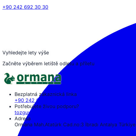
+90 242 692 30 30
Vyhledejte lety výše
Začněte výběrem letiště odletu a příletu
Bezplatná zákaznická linka
+90 242 692 30 30
Potřebujete živou podporu?
tozguven@ormanaactive.com
Adresa
Ormana Mah.Atatürk Cad.no:3 İbradı Antalya Türkiye