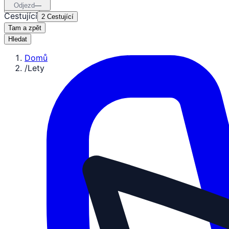
Odjezd
—
Cestující
2 Cestující
Tam a zpět
Hledat
Domů
/
Lety