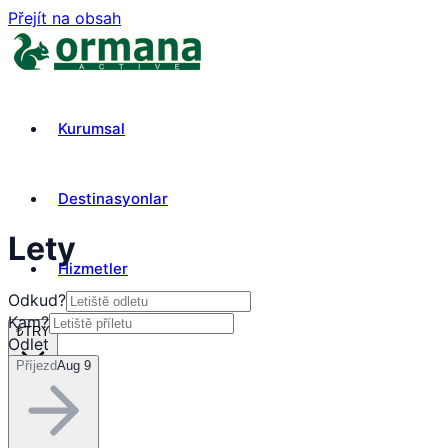
Přejít na obsah
Kurumsal
Destinasyonlar
Lety
Hizmetler
Odkud?
Kam?
₺
TRY
Odlet
Příjezd
Aug 9
cs