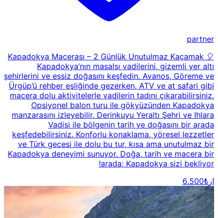
partner
🎈 Kapadokya Macerası – 2 Günlük Unutulmaz Kaçamak
Kapadokya’nın masalsı vadilerini, gizemli yer altı
şehirlerini ve eşsiz doğasını keşfedin. Avanos, Göreme ve
Ürgüp’ü rehber eşliğinde gezerken, ATV ve at safari gibi
macera dolu aktivitelerle vadilerin tadını çıkarabilirsiniz.
Opsiyonel balon turu ile gökyüzünden Kapadokya
manzarasını izleyebilir, Derinkuyu Yeraltı Şehri ve Ihlara
Vadisi ile bölgenin tarih ve doğasını bir arada
keşfedebilirsiniz. Konforlu konaklama, yöresel lezzetler
ve Türk gecesi ile dolu bu tur, kısa ama unutulmaz bir
Kapadokya deneyimi sunuyor. Doğa, tarih ve macera bir
arada; Kapadokya sizi bekliyor!
از
₺6.500