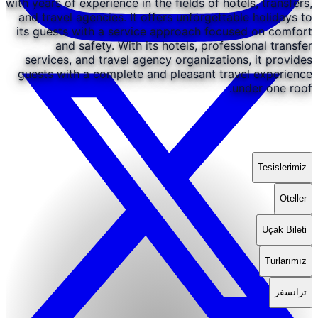
with years of experience in the fields of hotels, transfers,
and travel agencies. It offers unforgettable holidays to
its guests with a service approach focused on comfort
and safety. With its hotels, professional transfer
services, and travel agency organizations, it provides
guests with a complete and pleasant travel experience
under one roof.
Tesislerimiz
Oteller
Uçak Bileti
Turlarımız
ترانسفر