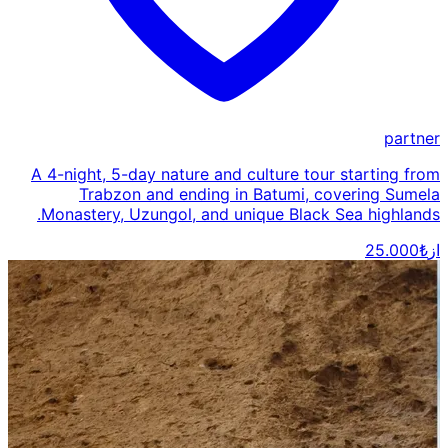
partner
A 4-night, 5-day nature and culture tour starting from
Trabzon and ending in Batumi, covering Sumela
Monastery, Uzungol, and unique Black Sea highlands.
از
₺25.000