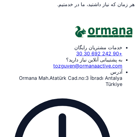
هر زمان که نیاز داشتید، ما در خدمتیم.
خدمات مشتریان رایگان
+90 242 692 30 30
به پشتیبانی آنلاین نیاز دارید؟
tozguven@ormanaactive.com
آدرس
Ormana Mah.Atatürk Cad.no:3 İbradı Antalya
Türkiye