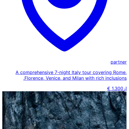
partner
A comprehensive 7-night Italy tour covering Rome,
Florence, Venice, and Milan with rich inclusions.
از
1.300 €