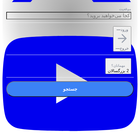
موقعیت
ورود
—
خروج
—
مهمانان؟
2 بزرگسالان
جستجو