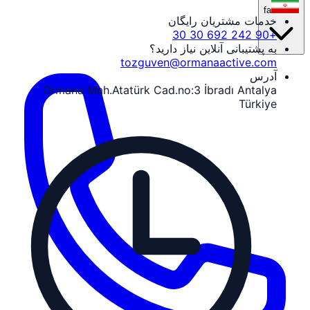
fa
خدمات مشتریان رایگان
+90 242 692 30 30
به پشتیبانی آنلاین نیاز دارید؟
tozguven@ormanaactive.com
آدرس
Ormana Mah.Atatürk Cad.no:3 İbradı Antalya
Türkiye