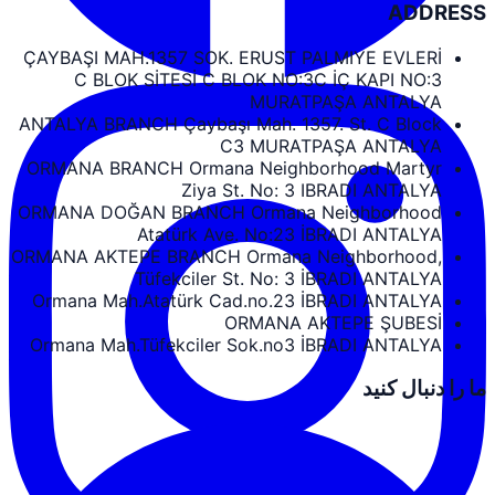
ADDRESS
ÇAYBAŞI MAH.1357 SOK. ERUST PALMIYE EVLERİ
C BLOK SİTESİ C BLOK NO:3C İÇ KAPI NO:3
MURATPAŞA ANTALYA
ANTALYA BRANCH Çaybaşı Mah. 1357. St. C Block
C3 MURATPAŞA ANTALYA
ORMANA BRANCH Ormana Neighborhood Martyr
Ziya St. No: 3 IBRADI ANTALYA
ORMANA DOĞAN BRANCH Ormana Neighborhood
Atatürk Ave. No:23 İBRADI ANTALYA
ORMANA AKTEPE BRANCH Ormana Neighborhood,
Tüfekciler St. No: 3 İBRADI ANTALYA
Ormana Mah.Atatürk Cad.no.23 İBRADI ANTALYA
ORMANA AKTEPE ŞUBESİ
Ormana Mah.Tüfekciler Sok.no3 İBRADI ANTALYA
ما را دنبال کنید