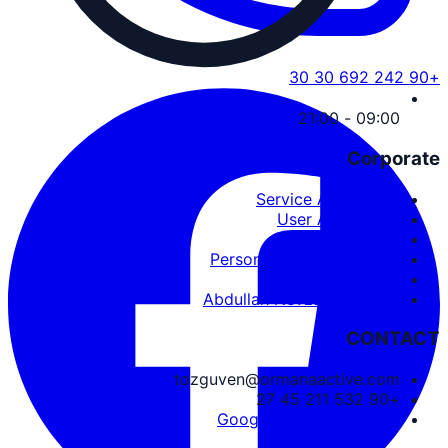
+90 242 692 30 30
09:00 - 21:00
Corporate
Service Agreement
User Agreement
Privacy Policy
Personal Data Protection
Cookies and PDPL
Abdullah Nevzat Özgüven
CONTACT
tozguven@ormanaactive.com
+90 532 211 45 27
Google Maps Directions