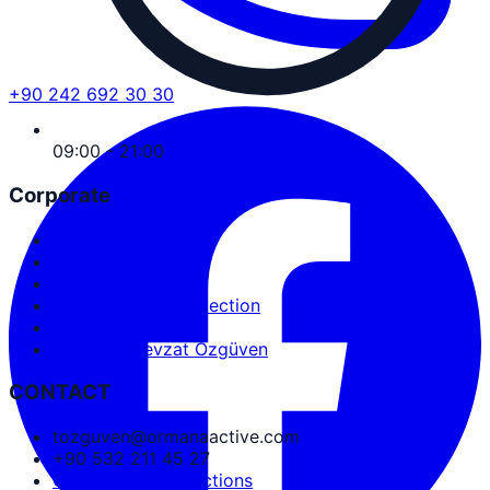
+90 242 692 30 30
09:00 - 21:00
Corporate
Service Agreement
User Agreement
Privacy Policy
Personal Data Protection
Cookies and PDPL
Abdullah Nevzat Özgüven
CONTACT
tozguven@ormanaactive.com
+90 532 211 45 27
Google Maps Directions