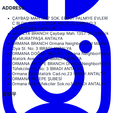
ADDRESS
ÇAYBAŞI MAH.1357 SOK. ERUST PALMIYE EVLERİ
C BLOK SİTESİ C BLOK NO:3C İÇ KAPI NO:3
MURATPAŞA ANTALYA
ANTALYA BRANCH Çaybaşı Mah. 1357. St. C Block
C3 MURATPAŞA ANTALYA
ORMANA BRANCH Ormana Neighborhood Martyr
Ziya St. No: 3 IBRADI ANTALYA
ORMANA DOĞAN BRANCH Ormana Neighborhood
Atatürk Ave. No:23 İBRADI ANTALYA
ORMANA AKTEPE BRANCH Ormana Neighborhood,
Tüfekciler St. No: 3 İBRADI ANTALYA
Ormana Mah.Atatürk Cad.no.23 İBRADI ANTALYA
ORMANA AKTEPE ŞUBESİ
Ormana Mah.Tüfekciler Sok.no3 İBRADI ANTALYA
팔로우