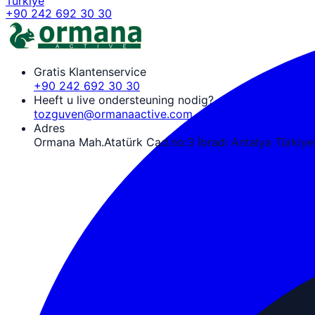
Türkiye
+90 242 692 30 30
Gratis Klantenservice
+90 242 692 30 30
Heeft u live ondersteuning nodig?
tozguven@ormanaactive.com
Adres
Ormana Mah.Atatürk Cad.no:3 İbradı Antalya Türkiye