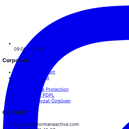
09:00 - 21:00
Corporate
Service Agreement
User Agreement
Privacy Policy
Personal Data Protection
Cookies and PDPL
Abdullah Nevzat Özgüven
CONTACT
tozguven@ormanaactive.com