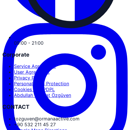
09:00 - 21:00
Corporate
Service Agreement
User Agreement
Privacy Policy
Personal Data Protection
Cookies and PDPL
Abdullah Nevzat Özgüven
CONTACT
tozguven@ormanaactive.com
+90 532 211 45 27