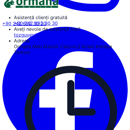
Asistență clienți gratuită
+90 242 692 30 30
+90 242 692 30 30
Aveți nevoie de asistență live?
tozguven@ormanaactive.com
Adresă
Ormana Mah.Atatürk Cad.no:3 İbradı Antalya
Türkiye