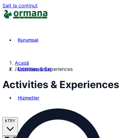
Salt la conținut
Kurumsal
Acasă
Destinasyonlar
/
Activities & Experiences
Activities & Experiences
Hizmetler
₺
TRY