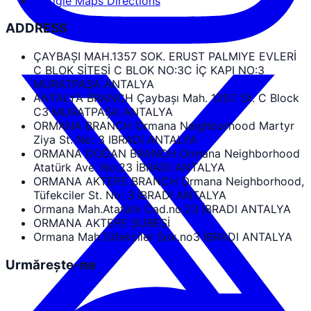
Google Maps Directions
ADDRESS
ÇAYBAŞI MAH.1357 SOK. ERUST PALMIYE EVLERİ
C BLOK SİTESİ C BLOK NO:3C İÇ KAPI NO:3
MURATPAŞA ANTALYA
ANTALYA BRANCH Çaybaşı Mah. 1357. St. C Block
C3 MURATPAŞA ANTALYA
ORMANA BRANCH Ormana Neighborhood Martyr
Ziya St. No: 3 IBRADI ANTALYA
ORMANA DOĞAN BRANCH Ormana Neighborhood
Atatürk Ave. No:23 İBRADI ANTALYA
ORMANA AKTEPE BRANCH Ormana Neighborhood,
Tüfekciler St. No: 3 İBRADI ANTALYA
Ormana Mah.Atatürk Cad.no.23 İBRADI ANTALYA
ORMANA AKTEPE ŞUBESİ
Ormana Mah.Tüfekciler Sok.no3 İBRADI ANTALYA
Urmărește-ne