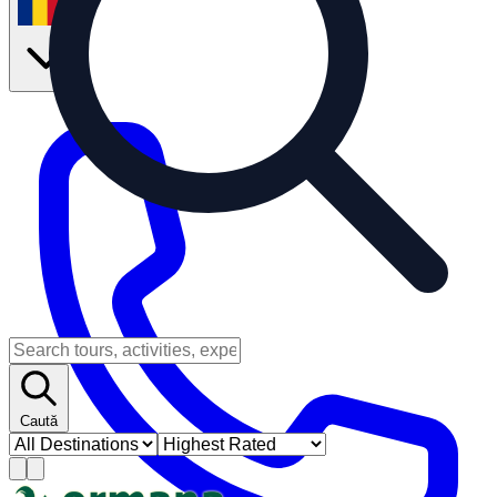
ro
Caută