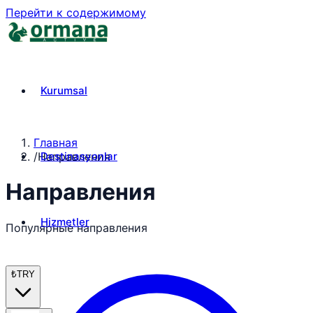
Перейти к содержимому
Kurumsal
Главная
Destinasyonlar
/
Направления
Направления
Hizmetler
Популярные направления
₺
TRY