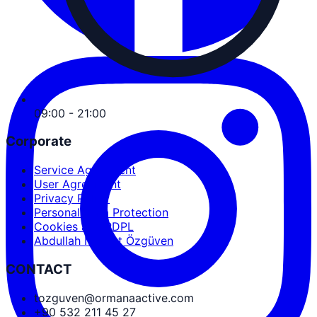
09:00 - 21:00
Corporate
Service Agreement
User Agreement
Privacy Policy
Personal Data Protection
Cookies and PDPL
Abdullah Nevzat Özgüven
CONTACT
tozguven@ormanaactive.com
+90 532 211 45 27