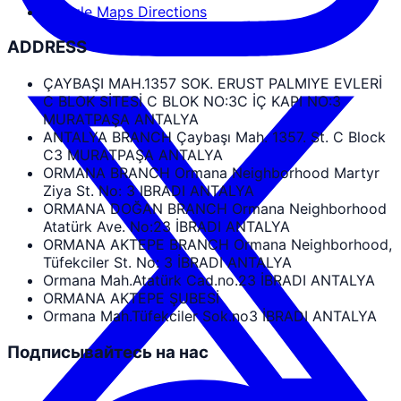
Google Maps Directions
ADDRESS
ÇAYBAŞI MAH.1357 SOK. ERUST PALMIYE EVLERİ
C BLOK SİTESİ C BLOK NO:3C İÇ KAPI NO:3
MURATPAŞA ANTALYA
ANTALYA BRANCH Çaybaşı Mah. 1357. St. C Block
C3 MURATPAŞA ANTALYA
ORMANA BRANCH Ormana Neighborhood Martyr
Ziya St. No: 3 IBRADI ANTALYA
ORMANA DOĞAN BRANCH Ormana Neighborhood
Atatürk Ave. No:23 İBRADI ANTALYA
ORMANA AKTEPE BRANCH Ormana Neighborhood,
Tüfekciler St. No: 3 İBRADI ANTALYA
Ormana Mah.Atatürk Cad.no.23 İBRADI ANTALYA
ORMANA AKTEPE ŞUBESİ
Ormana Mah.Tüfekciler Sok.no3 İBRADI ANTALYA
Подписывайтесь на нас