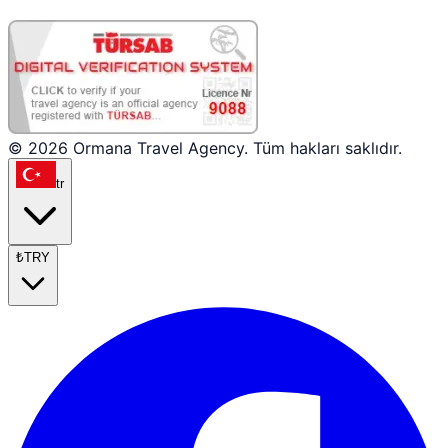
© 2026 Ormana Travel Agency. Tüm hakları saklıdır.
tr
₺
TRY