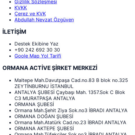
Gizlilik Sözleşmesi
KVKK
Çerez ve KVK
Abdullah Nevzat Özgüven
İLETİŞİM
Destek Ekibine Yaz
+90 242 692 30 30
Goole Map Yol Tarifi
ORMANA ACTİVE ŞİRKET MERKEZİ
Maltepe Mah.Davutpaşa Cad.no.83 B blok no.325
ZEYTİNBURNU İSTANBUL
ANTALYA ŞUBESİ Çaybaşı Mah. 1357.Sok C Blok
C3 MURATPAŞA ANTALYA
ORMANA ŞUBESİ
Ormana Mah.Şehit Ziya Sok.no3 İBRADI ANTALYA
ORMANA DOĞAN ŞUBESİ
Ormana Mah.Atatürk Cad.no.23 İBRADI ANTALYA
ORMANA AKTEPE ŞUBESİ
Ormana Mah.Tüfekciler Sok.no3 İBRADI ANTALYA